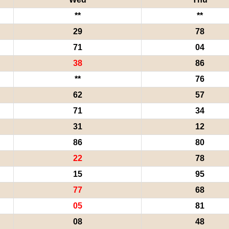
**
**
29
78
71
04
38
86
**
76
62
57
71
34
31
12
86
80
22
78
15
95
77
68
05
81
08
48