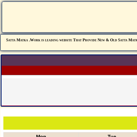
Satta Matka .Work is leading website That Provide New & Old Satta M
Mon
Tue