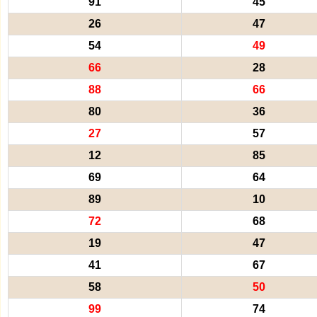
91
45
26
47
54
49
66
28
88
66
80
36
27
57
12
85
69
64
89
10
72
68
19
47
41
67
58
50
99
74