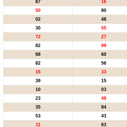
87
16
50
80
02
48
30
55
72
27
82
99
68
60
82
56
16
33
39
15
10
03
23
49
35
84
53
43
11
63