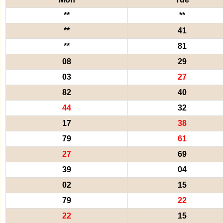
**
**
**
41
**
81
08
29
03
27
82
40
44
32
17
38
79
61
27
69
39
04
02
15
79
22
22
15