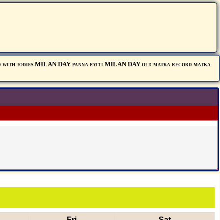
d with jodies MILAN DAY panna patti MILAN DAY old matka record matka
Fri
Sat