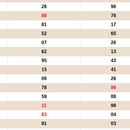
26
96
88
76
81
17
52
65
07
26
62
13
95
43
15
41
09
26
78
99
59
08
11
98
83
04
91
03