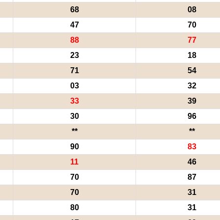
68
08
47
70
88
77
23
18
71
54
03
32
33
39
30
96
**
**
90
83
11
46
70
87
70
31
80
31