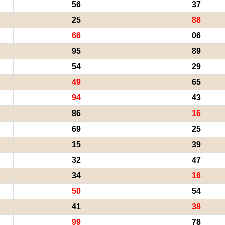
56
37
25
88
66
06
95
89
54
29
49
65
94
43
86
16
69
25
15
39
32
47
34
16
50
54
41
38
99
78