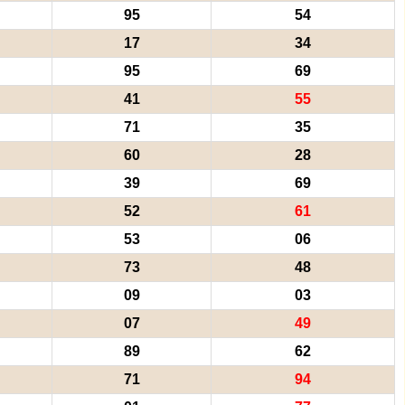
95
54
17
34
95
69
41
55
71
35
60
28
39
69
52
61
53
06
73
48
09
03
07
49
89
62
71
94