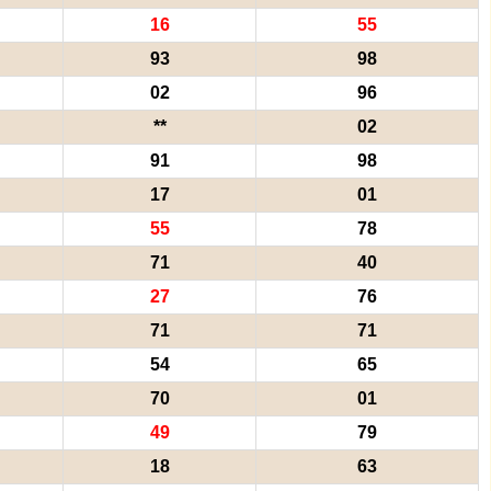
16
55
93
98
02
96
**
02
91
98
17
01
55
78
71
40
27
76
71
71
54
65
70
01
49
79
18
63