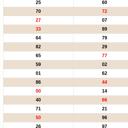
25
60
70
72
27
07
33
89
64
79
82
29
65
77
59
02
01
62
86
44
00
14
40
66
71
21
50
96
26
97