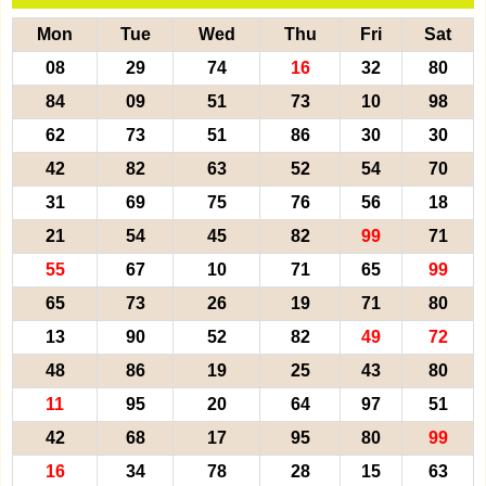
Mon
Tue
Wed
Thu
Fri
Sat
08
29
74
16
32
80
84
09
51
73
10
98
62
73
51
86
30
30
42
82
63
52
54
70
31
69
75
76
56
18
21
54
45
82
99
71
55
67
10
71
65
99
65
73
26
19
71
80
13
90
52
82
49
72
48
86
19
25
43
80
11
95
20
64
97
51
42
68
17
95
80
99
16
34
78
28
15
63