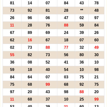
81
14
07
84
43
78
73
92
81
28
**
48
26
96
06
47
02
97
11
28
76
88
59
84
67
89
69
24
39
26
62
16
67
18
07
60
02
73
88
77
32
49
55
82
73
56
80
30
36
08
52
41
36
10
59
18
40
54
10
98
84
64
07
03
75
21
75
68
99
68
92
75
97
20
43
98
88
20
11
68
37
10
25
99
52
40
39
11
60
13