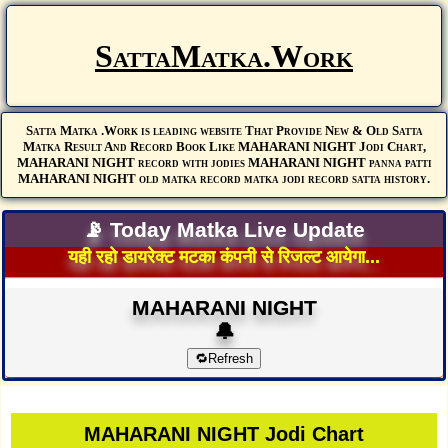
Satta
Matka
.Work
Satta Matka .Work is leading website That Provide New & Old Satta
Matka Result And Record Book Like MAHARANI NIGHT Jodi Chart,
MAHARANI NIGHT record with jodies MAHARANI NIGHT panna patti
MAHARANI NIGHT old matka record matka jodi record satta history.
📡 Today Matka Live Update
यही रहो डायरेक्ट मटका कंपनी से रिजल्ट आयेगा...
MAHARANI NIGHT
🔔
🔁
Refresh
MAHARANI NIGHT Jodi Chart