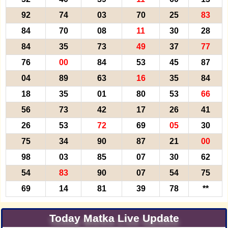
92
74
03
70
25
83
84
70
08
11
30
28
84
35
73
49
37
77
76
00
84
53
45
87
04
89
63
16
35
84
18
35
01
80
53
66
56
73
42
17
26
41
26
53
72
69
05
30
75
34
90
87
21
00
98
03
85
07
30
62
54
83
90
07
54
75
69
14
81
39
78
**
Today Matka Live Update