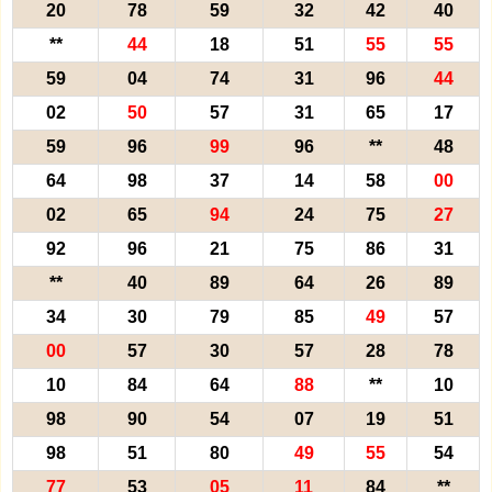
20
78
59
32
42
40
**
44
18
51
55
55
59
04
74
31
96
44
02
50
57
31
65
17
59
96
99
96
**
48
64
98
37
14
58
00
02
65
94
24
75
27
92
96
21
75
86
31
**
40
89
64
26
89
34
30
79
85
49
57
00
57
30
57
28
78
10
84
64
88
**
10
98
90
54
07
19
51
98
51
80
49
55
54
77
53
05
11
84
**