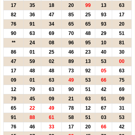
17
35
18
20
99
13
63
82
36
47
85
25
93
17
76
91
34
65
65
93
20
90
63
69
70
48
29
51
**
24
08
96
95
10
81
86
01
25
46
23
40
30
47
59
02
89
13
53
00
17
48
48
73
92
05
63
09
01
63
49
53
66
75
12
79
63
90
51
42
69
79
45
09
21
63
91
09
65
22
49
78
12
67
31
91
88
61
58
51
03
53
76
46
33
17
20
66
42