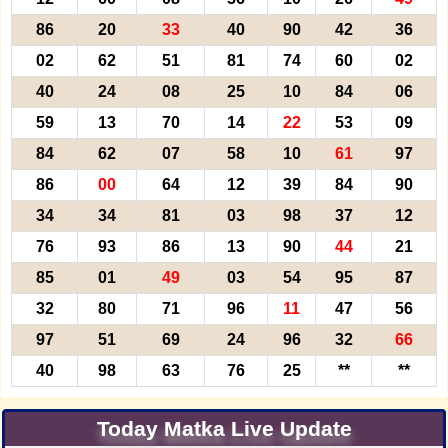
86
20
33
40
90
42
36
02
62
51
81
74
60
02
40
24
08
25
10
84
06
59
13
70
14
22
53
09
84
62
07
58
10
61
97
86
00
64
12
39
84
90
34
34
81
03
98
37
12
76
93
86
13
90
44
21
85
01
49
03
54
95
87
32
80
71
96
11
47
56
97
51
69
24
96
32
66
40
98
63
76
25
**
**
Today Matka Live Update