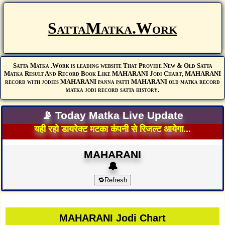
Satta
Matka
.Work
Satta Matka .Work is leading website That Provide New & Old Satta
Matka Result And Record Book Like MAHARANI Jodi Chart, MAHARANI
record with jodies MAHARANI panna patti MAHARANI old matka record
matka jodi record satta history.
📡 Today Matka Live Update
यही रहो डायरेक्ट मटका कंपनी से रिजल्ट आयेगा...
MAHARANI
🔔
🔁
Refresh
MAHARANI Jodi Chart