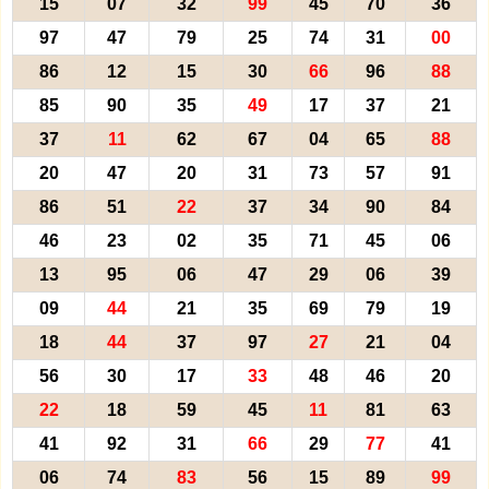
15
07
32
99
45
70
36
97
47
79
25
74
31
00
86
12
15
30
66
96
88
85
90
35
49
17
37
21
37
11
62
67
04
65
88
20
47
20
31
73
57
91
86
51
22
37
34
90
84
46
23
02
35
71
45
06
13
95
06
47
29
06
39
09
44
21
35
69
79
19
18
44
37
97
27
21
04
56
30
17
33
48
46
20
22
18
59
45
11
81
63
41
92
31
66
29
77
41
06
74
83
56
15
89
99