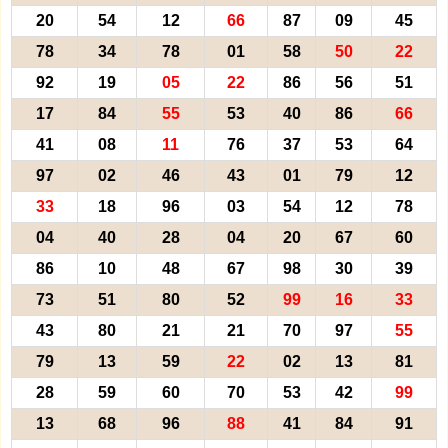
20
54
12
66
87
09
45
78
34
78
01
58
50
22
92
19
05
22
86
56
51
17
84
55
53
40
86
66
41
08
11
76
37
53
64
97
02
46
43
01
79
12
33
18
96
03
54
12
78
04
40
28
04
20
67
60
86
10
48
67
98
30
39
73
51
80
52
99
16
33
43
80
21
21
70
97
55
79
13
59
22
02
13
81
28
59
60
70
53
42
99
13
68
96
88
41
84
91