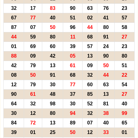
32
17
83
90
63
76
23
67
77
40
51
02
41
57
87
07
50
96
44
80
58
44
59
80
11
68
91
27
01
69
60
39
57
24
23
88
09
42
05
13
90
80
42
79
13
61
09
50
51
08
50
91
68
32
44
22
12
79
30
77
60
63
54
90
61
48
37
85
13
27
64
32
98
30
52
81
40
30
12
80
94
32
38
99
84
72
13
89
07
40
65
39
01
25
50
12
33
01